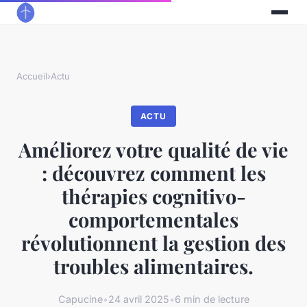
Accueil
›
Actu
ACTU
Améliorez votre qualité de vie
: découvrez comment les
thérapies cognitivo-
comportementales
révolutionnent la gestion des
troubles alimentaires.
Capucine
•
24 avril 2025
•
6 min de lecture