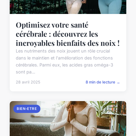
Optimisez votre santé
cérébrale : découvrez les
incroyables bienfaits des noix !
Les nutriments des noix jouent un rôle crucial
dans le maintien et l'amélioration des fonctions
cérébrales. Parmi eux, les acides gras oméga-3
sont pa...
28 avril 2025
8 min de lecture →
BIEN-ETRE