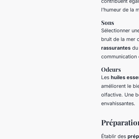
contribuent éga
l’humeur de la 
Sons
Sélectionner un
bruit de la mer 
rassurantes
du 
communication do
Odeurs
Les
huiles esse
améliorent le bi
olfactive. Une bo
envahissantes.
Préparatio
Établir des
prép