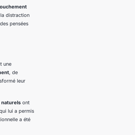
ccouchement
la distraction
ur des pensées
t une
ment
, de
sformé leur
 naturels
ont
qui lui a permis
ionnelle a été