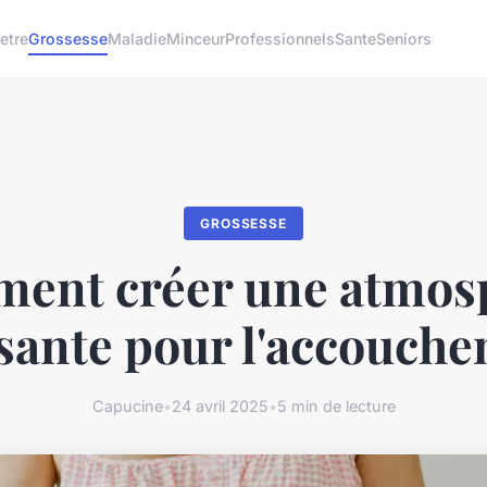
etre
Grossesse
Maladie
Minceur
Professionnels
Sante
Seniors
GROSSESSE
ent créer une atmos
sante pour l'accouch
Capucine
•
24 avril 2025
•
5 min de lecture