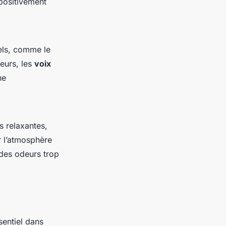
positivement
rels, comme le
leurs, les
voix
ne
s relaxantes,
r l’atmosphère
t des odeurs trop
sentiel dans