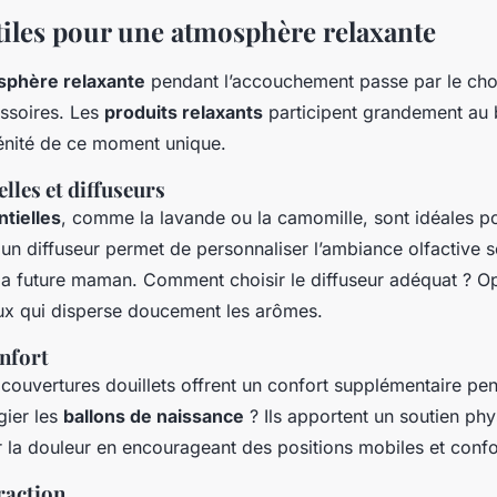
tiles pour une atmosphère relaxante
sphère relaxante
pendant l’accouchement passe par le choi
essoires. Les
produits relaxants
participent grandement au b
rénité de ce moment unique.
elles et diffuseurs
ntielles
, comme la lavande ou la camomille, sont idéales po
r un diffuseur permet de personnaliser l’ambiance olfactive s
la future maman. Comment choisir le diffuseur adéquat ? O
ux qui disperse doucement les arômes.
onfort
couvertures douillets offrent un confort supplémentaire pend
gier les
ballons de naissance
? Ils apportent un soutien phy
r la douleur en encourageant des positions mobiles et confo
raction