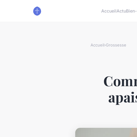
Accueil
Actu
Bien-
Accueil
›
Grossesse
Comm
apai