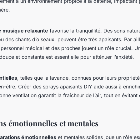
lement à un environnement propice à la détente, impactant 
mère.
e
musique relaxante
favorise la tranquillité. Des sons natu
ou des chants d’oiseaux, peuvent être très apaisants. Par ail
personnel médical et des proches jouent un rôle crucial. U
uce et constante est essentielle pour atténuer l’anxiété.
ntielles
, telles que la lavande, connues pour leurs propriété
en-être. Créer des sprays apaisants DIY aide aussi à enrichi
nne ventilation garantit la fraîcheur de l’air, tout en évitan
ns émotionnelles et mentales
arations émotionnelles
et mentales solides joue un rôle es