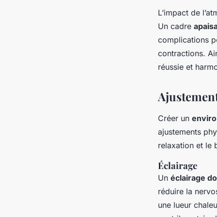
L’impact de l’a
Un cadre
apais
complications p
contractions. Ai
réussie et harm
Ajustement
Créer un
envir
ajustements phy
relaxation et le
Éclairage
Un
éclairage do
réduire la nervo
une lueur chale