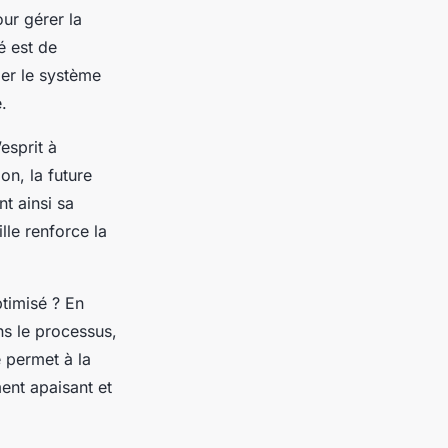
ur gérer la
é est de
mer le système
.
esprit à
on, la future
t ainsi sa
lle renforce la
ptimisé ? En
s le processus,
e permet à la
ent apaisant et