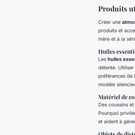
Produits u
Créer une
atmo
produits et acc
mère et à la sé
Huiles essenti
Les
huiles esse
détente. Utilise
préférences de 
modèle silencie
Matériel de c
Des coussins et 
Pourquoi privilé
et aident à gére
Objets de dist