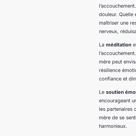
l’accouchement
douleur. Quelle 
maîtriser une re
nerveux, réduisa
La
méditation
et
l’accouchement. 
mère peut envis
résilience émoti
confiance et dim
Le
soutien émo
encourageant un
les partenaires 
mère de se senti
harmonieux.