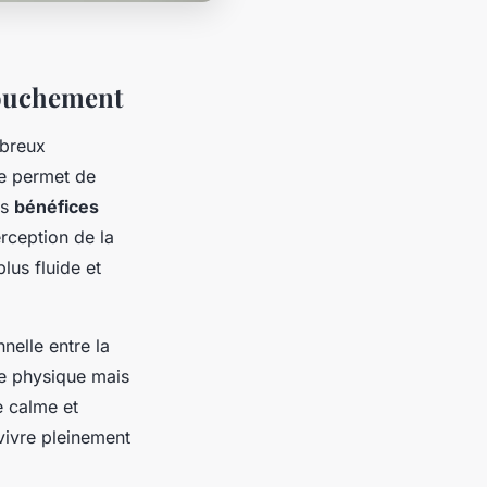
couchement
breux
me permet de
es
bénéfices
rception de la
lus fluide et
nelle entre la
re physique mais
e calme et
vivre pleinement