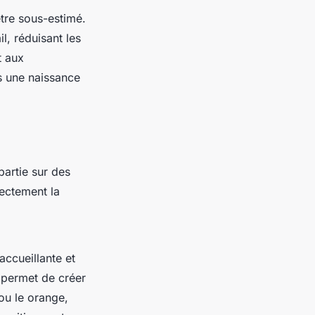
tre sous-estimé.
, réduisant les
t aux
s une naissance
artie sur des
rectement la
ccueillante et
s permet de créer
ou le orange,